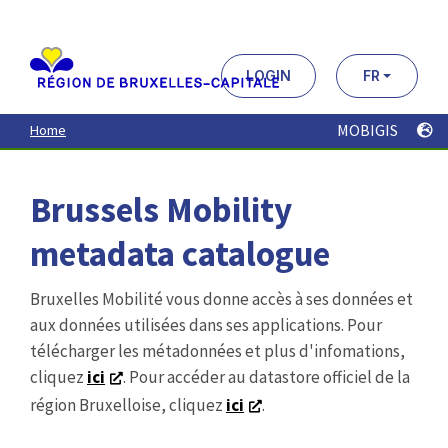
Aller
au
contenu
principal
LOGIN
FR
MOBIGIS
Home
Brussels Mobility
metadata catalogue
Bruxelles Mobilité vous donne accès à ses données et
aux données utilisées dans ses applications. Pour
télécharger les métadonnées et plus d'infomations,
cliquez
ici
. Pour accéder au datastore officiel de la
région Bruxelloise, cliquez
ici
.