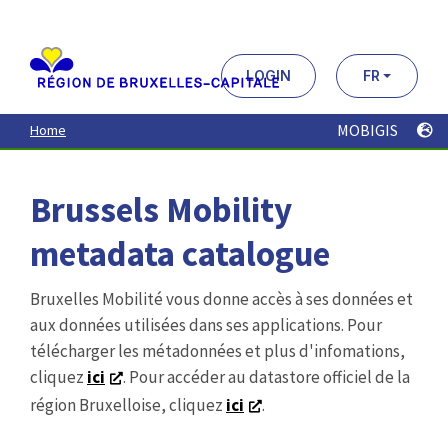
Aller
au
contenu
principal
LOGIN
FR
MOBIGIS
Home
Brussels Mobility
metadata catalogue
Bruxelles Mobilité vous donne accès à ses données et
aux données utilisées dans ses applications. Pour
télécharger les métadonnées et plus d'infomations,
cliquez
ici
. Pour accéder au datastore officiel de la
région Bruxelloise, cliquez
ici
.