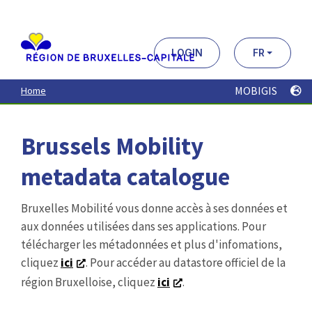
Aller
au
contenu
principal
LOGIN
FR
MOBIGIS
Home
Brussels Mobility
metadata catalogue
Bruxelles Mobilité vous donne accès à ses données et
aux données utilisées dans ses applications. Pour
télécharger les métadonnées et plus d'infomations,
cliquez
ici
. Pour accéder au datastore officiel de la
région Bruxelloise, cliquez
ici
.