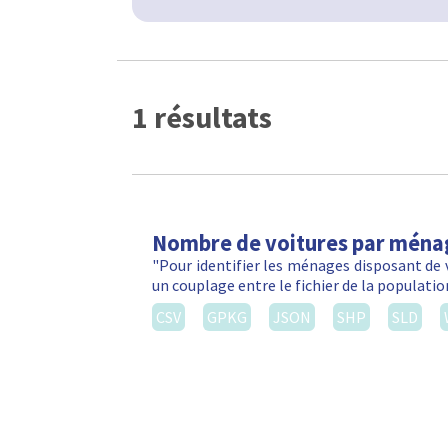
1 résultats
Nombre de voitures par ména
"Pour identifier les ménages disposant de 
un couplage entre le fichier de la populatio
CSV
GPKG
JSON
SHP
SLD