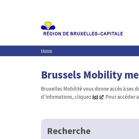
Aller
au
contenu
principal
Home
Brussels Mobility m
Bruxelles Mobilité vous donne accès à ses d
d'infomations, cliquez
ici
. Pour accéder a
Recherche