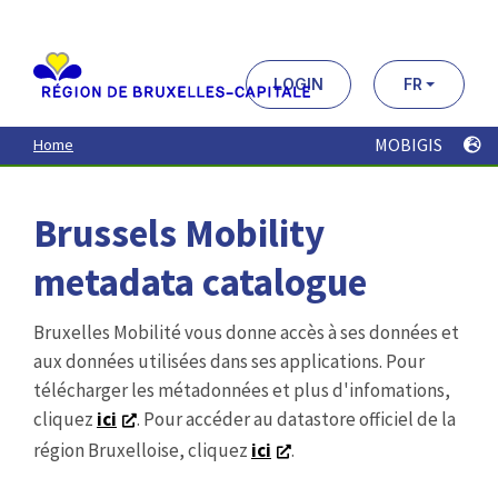
Aller
au
contenu
principal
LOGIN
FR
MOBIGIS
Home
Brussels Mobility
metadata catalogue
Bruxelles Mobilité vous donne accès à ses données et
aux données utilisées dans ses applications. Pour
télécharger les métadonnées et plus d'infomations,
cliquez
ici
. Pour accéder au datastore officiel de la
région Bruxelloise, cliquez
ici
.