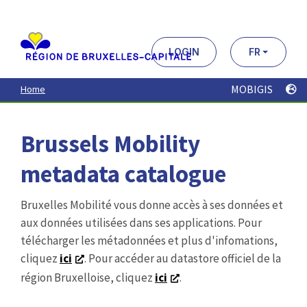
Aller
au
contenu
principal
LOGIN
FR
MOBIGIS
Home
Brussels Mobility
metadata catalogue
Bruxelles Mobilité vous donne accès à ses données et
aux données utilisées dans ses applications. Pour
télécharger les métadonnées et plus d'infomations,
cliquez
ici
. Pour accéder au datastore officiel de la
région Bruxelloise, cliquez
ici
.