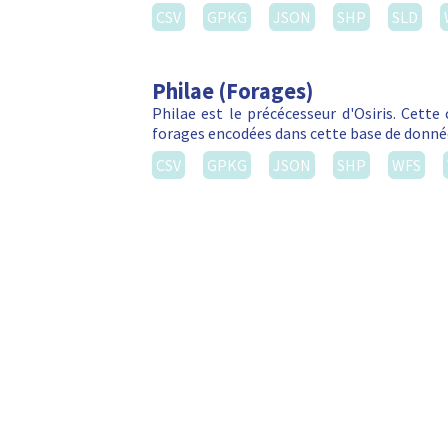
CSV
GPKG
JSON
SHP
SLD
Philae (Forages)
Philae est le précécesseur d'Osiris. Cett
forages encodées dans cette base de donné
CSV
GPKG
JSON
SHP
WFS