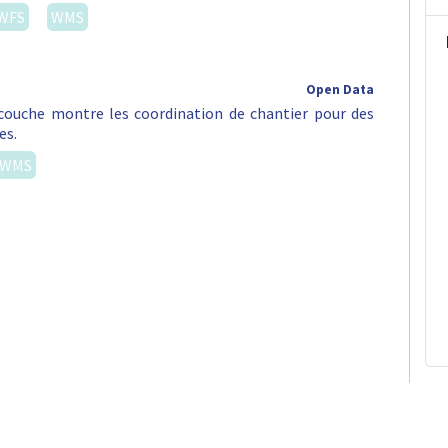
WFS
WMS
Open Data
e couche montre les coordination de chantier pour des
es.
WMS