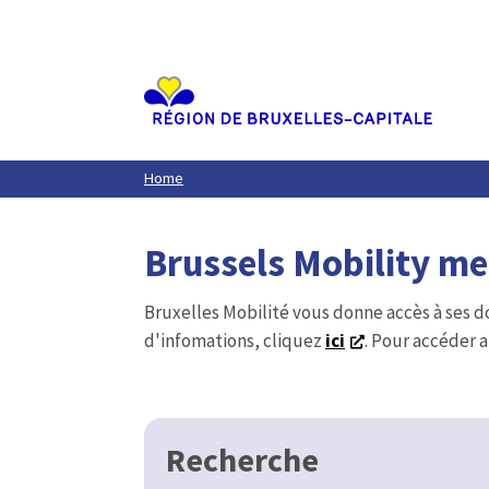
Aller
au
contenu
principal
Home
Brussels Mobility m
Bruxelles Mobilité vous donne accès à ses d
d'infomations, cliquez
ici
. Pour accéder a
Recherche