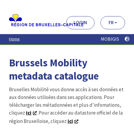
Aller
au
contenu
principal
LOGIN
FR
MOBIGIS
Home
Brussels Mobility
metadata catalogue
Bruxelles Mobilité vous donne accès à ses données et
aux données utilisées dans ses applications. Pour
télécharger les métadonnées et plus d'infomations,
cliquez
ici
. Pour accéder au datastore officiel de la
région Bruxelloise, cliquez
ici
.