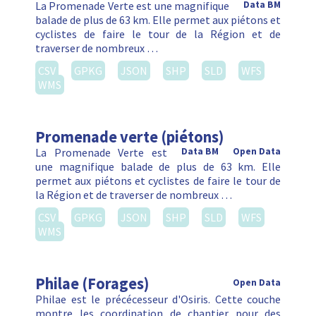
La Promenade Verte est une magnifique
Data BM
balade de plus de 63 km. Elle permet aux piétons et
cyclistes de faire le tour de la Région et de
traverser de nombreux …
CSV
GPKG
JSON
SHP
SLD
WFS
WMS
Promenade verte (piétons)
La Promenade Verte est
Data BM
Open Data
une magnifique balade de plus de 63 km. Elle
permet aux piétons et cyclistes de faire le tour de
la Région et de traverser de nombreux …
CSV
GPKG
JSON
SHP
SLD
WFS
WMS
Philae (Forages)
Open Data
Philae est le précécesseur d'Osiris. Cette couche
montre les coordination de chantier pour des