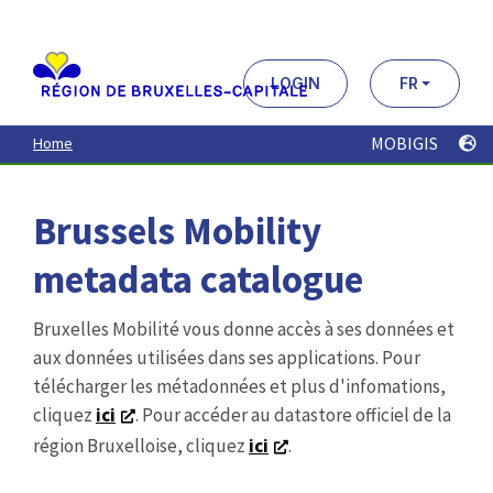
Aller
au
contenu
principal
LOGIN
FR
MOBIGIS
Home
Brussels Mobility
metadata catalogue
Bruxelles Mobilité vous donne accès à ses données et
aux données utilisées dans ses applications. Pour
télécharger les métadonnées et plus d'infomations,
cliquez
ici
. Pour accéder au datastore officiel de la
région Bruxelloise, cliquez
ici
.