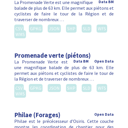
La Promenade Verte est une magnifique
Data BM
balade de plus de 63 km. Elle permet aux piétons et
cyclistes de faire le tour de la Région et de
traverser de nombreux …
CSV
GPKG
JSON
SHP
SLD
WFS
WMS
Promenade verte (piétons)
La Promenade Verte est
Data BM
Open Data
une magnifique balade de plus de 63 km. Elle
permet aux piétons et cyclistes de faire le tour de
la Région et de traverser de nombreux …
CSV
GPKG
JSON
SHP
SLD
WFS
WMS
Philae (Forages)
Open Data
Philae est le précécesseur d'Osiris. Cette couche
montre les coordination de chantier pour des