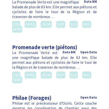
La Promenade Verte est une magnifique
Data BM
balade de plus de 63 km. Elle permet aux piétons et
cyclistes de faire le tour de la Région et de
traverser de nombreux …
CSV
GPKG
JSON
SHP
SLD
WFS
WMS
Promenade verte (piétons)
La Promenade Verte est
Data BM
Open Data
une magnifique balade de plus de 63 km. Elle
permet aux piétons et cyclistes de faire le tour de
la Région et de traverser de nombreux …
CSV
GPKG
JSON
SHP
SLD
WFS
WMS
Philae (Forages)
Open Data
Philae est le précécesseur d'Osiris. Cette couche
montre les coordination de chantier pour des