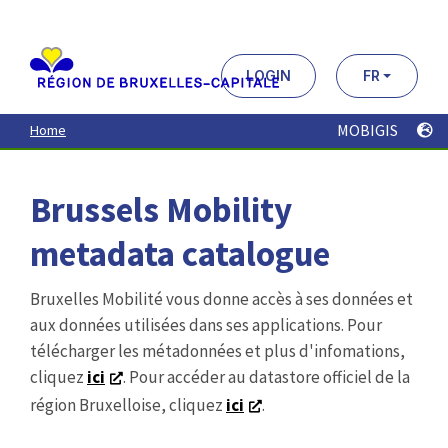
Aller
au
contenu
principal
LOGIN
FR
MOBIGIS
Home
Brussels Mobility
metadata catalogue
Bruxelles Mobilité vous donne accès à ses données et
aux données utilisées dans ses applications. Pour
télécharger les métadonnées et plus d'infomations,
cliquez
ici
. Pour accéder au datastore officiel de la
région Bruxelloise, cliquez
ici
.