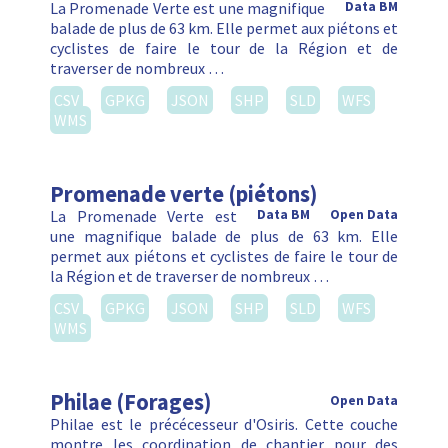
La Promenade Verte est une magnifique
Data BM
balade de plus de 63 km. Elle permet aux piétons et
cyclistes de faire le tour de la Région et de
traverser de nombreux …
CSV
GPKG
JSON
SHP
SLD
WFS
WMS
Promenade verte (piétons)
La Promenade Verte est
Data BM
Open Data
une magnifique balade de plus de 63 km. Elle
permet aux piétons et cyclistes de faire le tour de
la Région et de traverser de nombreux …
CSV
GPKG
JSON
SHP
SLD
WFS
WMS
Philae (Forages)
Open Data
Philae est le précécesseur d'Osiris. Cette couche
montre les coordination de chantier pour des