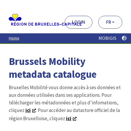
Aller
au
contenu
principal
LOGIN
FR
MOBIGIS
Home
Brussels Mobility
metadata catalogue
Bruxelles Mobilité vous donne accès à ses données et
aux données utilisées dans ses applications. Pour
télécharger les métadonnées et plus d'infomations,
cliquez
ici
. Pour accéder au datastore officiel de la
région Bruxelloise, cliquez
ici
.