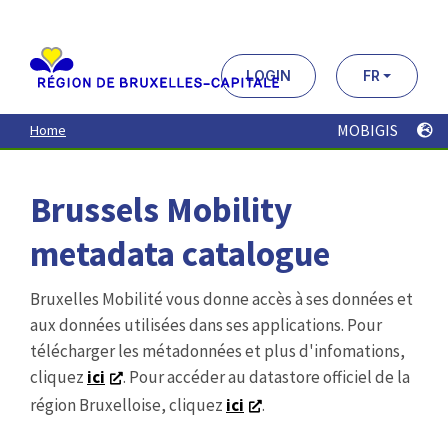
Aller
au
contenu
principal
LOGIN
FR
MOBIGIS
Home
Brussels Mobility
metadata catalogue
Bruxelles Mobilité vous donne accès à ses données et
aux données utilisées dans ses applications. Pour
télécharger les métadonnées et plus d'infomations,
cliquez
ici
. Pour accéder au datastore officiel de la
région Bruxelloise, cliquez
ici
.