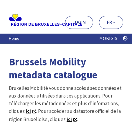
Aller
au
contenu
principal
LOGIN
FR
MOBIGIS
Home
Brussels Mobility
metadata catalogue
Bruxelles Mobilité vous donne accès à ses données et
aux données utilisées dans ses applications. Pour
télécharger les métadonnées et plus d'infomations,
cliquez
ici
. Pour accéder au datastore officiel de la
région Bruxelloise, cliquez
ici
.