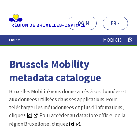
Aller
au
contenu
principal
LOGIN
FR
MOBIGIS
Home
Brussels Mobility
metadata catalogue
Bruxelles Mobilité vous donne accès à ses données et
aux données utilisées dans ses applications. Pour
télécharger les métadonnées et plus d'infomations,
cliquez
ici
. Pour accéder au datastore officiel de la
région Bruxelloise, cliquez
ici
.