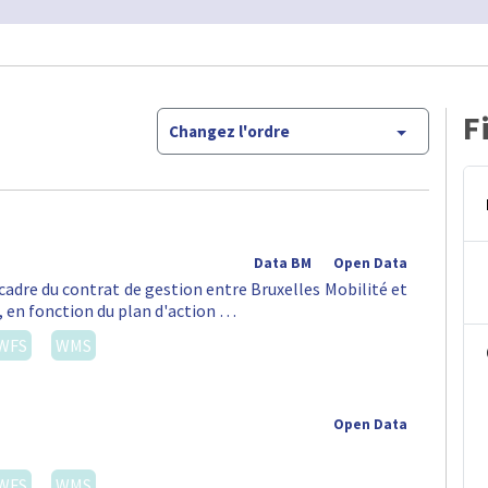
F
Changez l'ordre
Data BM
Open Data
 cadre du contrat de gestion entre Bruxelles Mobilité et
t, en fonction du plan d'action …
WFS
WMS
Open Data
WFS
WMS