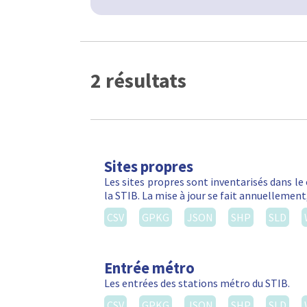
2 résultats
Sites propres
Les sites propres sont inventarisés dans le
la STIB. La mise à jour se fait annuellemen
CSV
GPKG
JSON
SHP
SLD
Entrée métro
Les entrées des stations métro du STIB.
CSV
GPKG
JSON
SHP
SLD