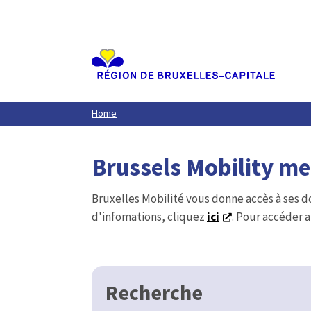
Aller
au
contenu
principal
Home
Brussels Mobility m
Bruxelles Mobilité vous donne accès à ses d
d'infomations, cliquez
ici
. Pour accéder a
Recherche