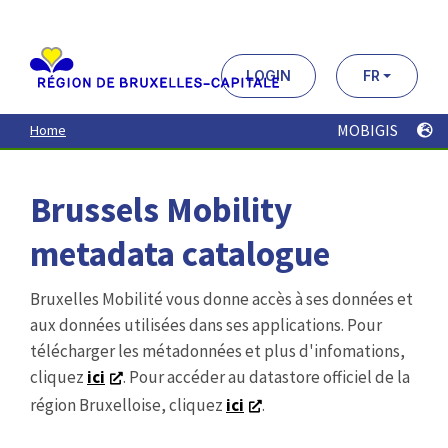
Aller
au
contenu
principal
LOGIN
FR
MOBIGIS
Home
Brussels Mobility
metadata catalogue
Bruxelles Mobilité vous donne accès à ses données et
aux données utilisées dans ses applications. Pour
télécharger les métadonnées et plus d'infomations,
cliquez
ici
. Pour accéder au datastore officiel de la
région Bruxelloise, cliquez
ici
.