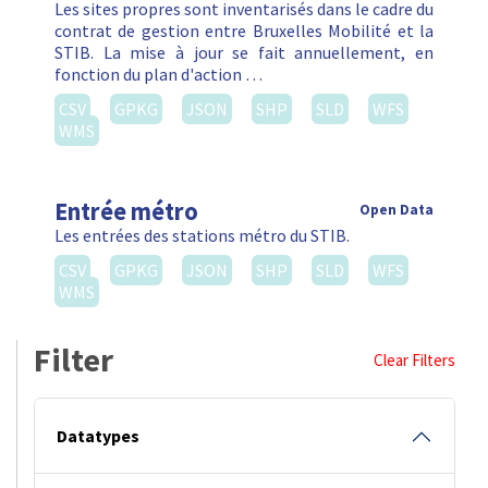
Les sites propres sont inventarisés dans le cadre du
contrat de gestion entre Bruxelles Mobilité et la
STIB. La mise à jour se fait annuellement, en
fonction du plan d'action …
CSV
GPKG
JSON
SHP
SLD
WFS
WMS
Entrée métro
Open Data
Les entrées des stations métro du STIB.
CSV
GPKG
JSON
SHP
SLD
WFS
WMS
Filter
Clear Filters
Datatypes