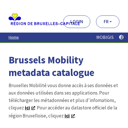
Aller
au
contenu
principal
LOGIN
FR
MOBIGIS
Home
Brussels Mobility
metadata catalogue
Bruxelles Mobilité vous donne accès à ses données et
aux données utilisées dans ses applications. Pour
télécharger les métadonnées et plus d'infomations,
cliquez
ici
. Pour accéder au datastore officiel de la
région Bruxelloise, cliquez
ici
.