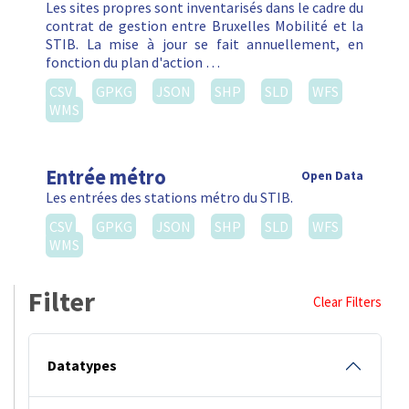
Les sites propres sont inventarisés dans le cadre du
contrat de gestion entre Bruxelles Mobilité et la
STIB. La mise à jour se fait annuellement, en
fonction du plan d'action …
CSV
GPKG
JSON
SHP
SLD
WFS
WMS
Entrée métro
Open Data
Les entrées des stations métro du STIB.
CSV
GPKG
JSON
SHP
SLD
WFS
WMS
Filter
Clear Filters
Datatypes