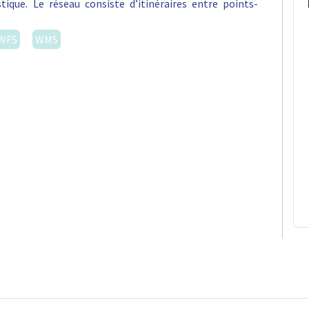
stique. Le réseau consiste d’itinéraires entre points-
WFS
WMS