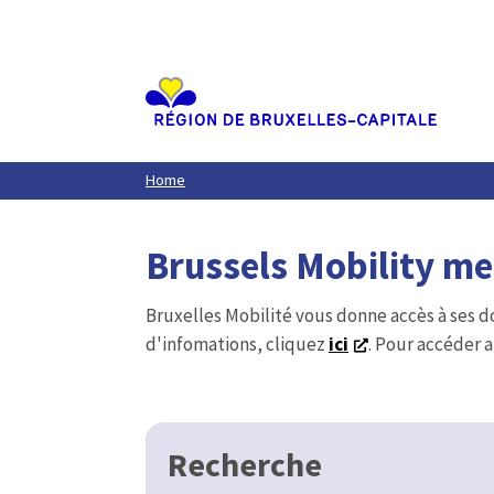
Aller
au
contenu
principal
Home
Brussels Mobility m
Bruxelles Mobilité vous donne accès à ses d
d'infomations, cliquez
ici
. Pour accéder a
Recherche