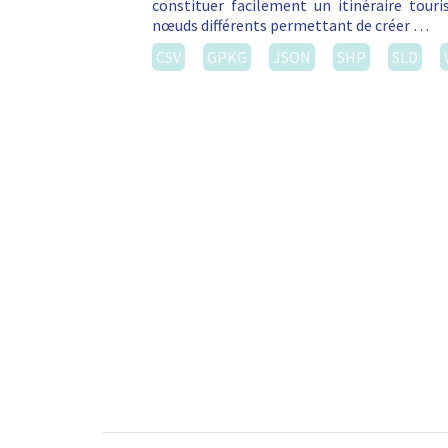
constituer facilement un itinéraire touri
nœuds différents permettant de créer …
CSV
GPKG
JSON
SHP
SLD