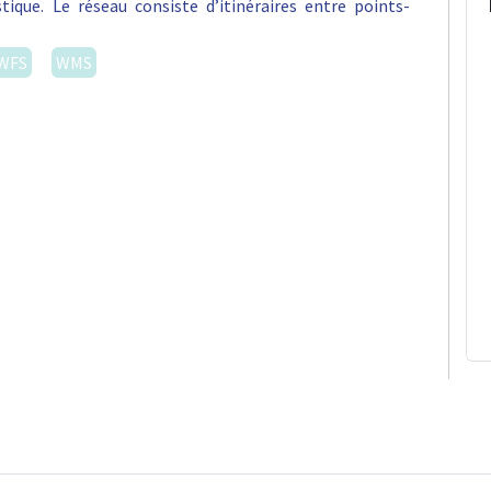
stique. Le réseau consiste d’itinéraires entre points-
WFS
WMS