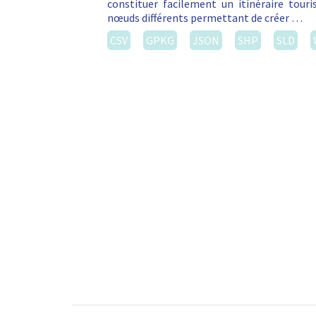
constituer facilement un itinéraire touri
nœuds différents permettant de créer …
CSV
GPKG
JSON
SHP
SLD