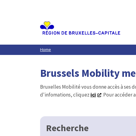
Aller
au
contenu
principal
Home
Brussels Mobility m
Bruxelles Mobilité vous donne accès à ses d
d'infomations, cliquez
ici
. Pour accéder a
Recherche