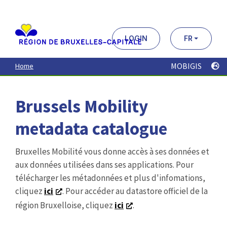
Aller
au
contenu
principal
LOGIN
FR
MOBIGIS
Home
Brussels Mobility
metadata catalogue
Bruxelles Mobilité vous donne accès à ses données et
aux données utilisées dans ses applications. Pour
télécharger les métadonnées et plus d'infomations,
cliquez
ici
. Pour accéder au datastore officiel de la
région Bruxelloise, cliquez
ici
.