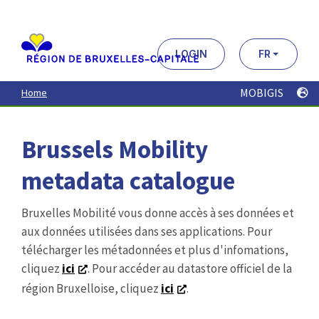
Aller
au
contenu
principal
LOGIN
FR
MOBIGIS
Home
Brussels Mobility
metadata catalogue
Bruxelles Mobilité vous donne accès à ses données et
aux données utilisées dans ses applications. Pour
télécharger les métadonnées et plus d'infomations,
cliquez
ici
. Pour accéder au datastore officiel de la
région Bruxelloise, cliquez
ici
.