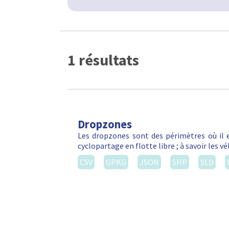
1 résultats
Dropzones
Les dropzones sont des périmètres où il e
cyclopartage en flotte libre ; à savoir les 
CSV
GPKG
JSON
SHP
SLD