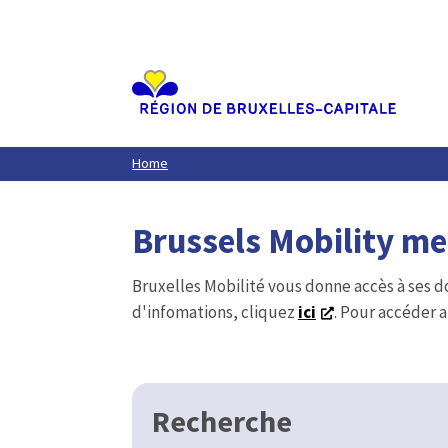
Aller
au
contenu
principal
Home
Brussels Mobility m
Bruxelles Mobilité vous donne accès à ses d
d'infomations, cliquez
ici
. Pour accéder a
Recherche