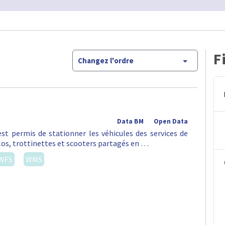
F
Changez l'ordre
Data BM
Open Data
st permis de stationner les véhicules des services de
vélos, trottinettes et scooters partagés en …
WFS
WMS