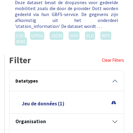
Deze dataset bevat de dropzones voor gedeelde
mobiliteit zoals die door de provider Dott worden
gedeeld via hun GBFS-service. De gegevens zijn
afkomstig uit het onderdeel
'station_information'. De dataset wordt …
CSV
GPKG
JSON
SHP
SLD
WFS
WMS
Filter
Clear Filters
Datatypes
Jeu de données (1)
Organisation