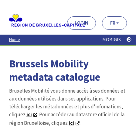
Aller
au
contenu
principal
LOGIN
FR
MOBIGIS
Home
Brussels Mobility
metadata catalogue
Bruxelles Mobilité vous donne accès à ses données et
aux données utilisées dans ses applications. Pour
télécharger les métadonnées et plus d'infomations,
cliquez
ici
. Pour accéder au datastore officiel de la
région Bruxelloise, cliquez
ici
.