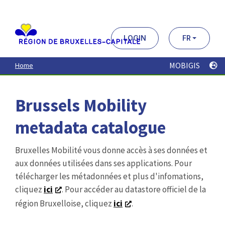
Aller
au
contenu
principal
LOGIN
FR
MOBIGIS
Home
Brussels Mobility
metadata catalogue
Bruxelles Mobilité vous donne accès à ses données et
aux données utilisées dans ses applications. Pour
télécharger les métadonnées et plus d'infomations,
cliquez
ici
. Pour accéder au datastore officiel de la
région Bruxelloise, cliquez
ici
.