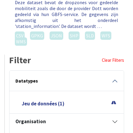
Deze dataset bevat de dropzones voor gedeelde
mobiliteit zoals die door de provider Dott worden
gedeeld via hun GBFS-service. De gegevens zijn
afkomstig uit het onderdeel
'station_information'. De dataset wordt …
CSV
GPKG
JSON
SHP
SLD
WFS
WMS
Filter
Clear Filters
Datatypes
Jeu de données (1)
Organisation