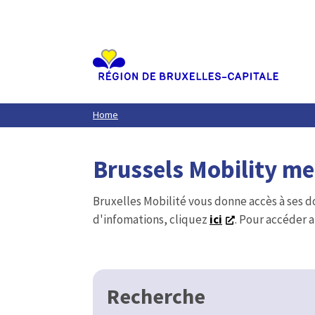
Aller
au
contenu
principal
Home
Brussels Mobility m
Bruxelles Mobilité vous donne accès à ses d
d'infomations, cliquez
ici
. Pour accéder a
Recherche