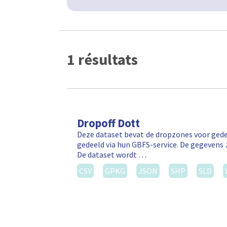
1 résultats
Dropoff Dott
Deze dataset bevat de dropzones voor gede
gedeeld via hun GBFS-service. De gegevens 
De dataset wordt …
CSV
GPKG
JSON
SHP
SLD