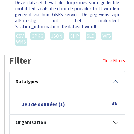
Deze dataset bevat de dropzones voor gedeelde
mobiliteit zoals die door de provider Dott worden
gedeeld via hun GBFS-service. De gegevens zijn
afkomstig uit het onderdeel
'station_information'. De dataset wordt …
CSV
GPKG
JSON
SHP
SLD
WFS
WMS
Filter
Clear Filters
Datatypes
Jeu de données (1)
Organisation