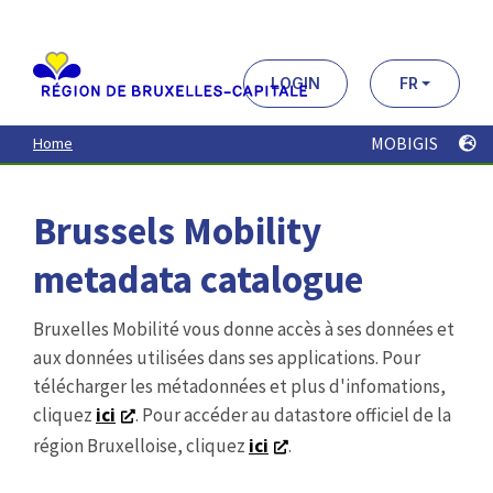
Aller
au
contenu
principal
LOGIN
FR
MOBIGIS
Home
Brussels Mobility
metadata catalogue
Bruxelles Mobilité vous donne accès à ses données et
aux données utilisées dans ses applications. Pour
télécharger les métadonnées et plus d'infomations,
cliquez
ici
. Pour accéder au datastore officiel de la
région Bruxelloise, cliquez
ici
.