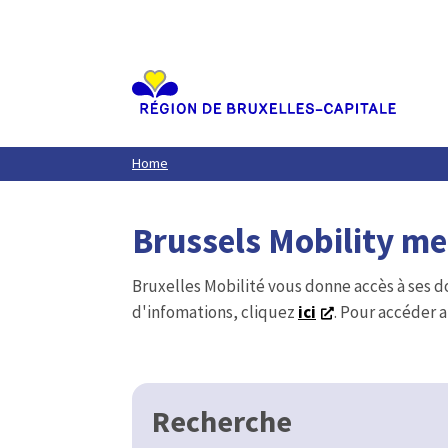
Aller
au
contenu
principal
Home
Brussels Mobility m
Bruxelles Mobilité vous donne accès à ses d
d'infomations, cliquez
ici
. Pour accéder a
Recherche