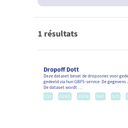
1 résultats
Dropoff Dott
Deze dataset bevat de dropzones voor gede
gedeeld via hun GBFS-service. De gegevens 
De dataset wordt …
CSV
GPKG
JSON
SHP
SLD