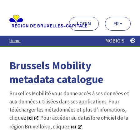
Aller
au
contenu
principal
LOGIN
FR
MOBIGIS
Home
Brussels Mobility
metadata catalogue
Bruxelles Mobilité vous donne accès à ses données et
aux données utilisées dans ses applications. Pour
télécharger les métadonnées et plus d'infomations,
cliquez
ici
. Pour accéder au datastore officiel de la
région Bruxelloise, cliquez
ici
.