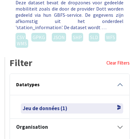
Deze dataset bevat de dropzones voor gedeelde
mobiliteit zoals die door de provider Dott worden
gedeeld via hun GBFS-service. De gegevens zijn
afkomstig uit het onderdeel
'station_information'. De dataset wordt …
CSV
GPKG
JSON
SHP
SLD
WFS
WMS
Filter
Clear Filters
Datatypes
Jeu de données (1)
Organisation