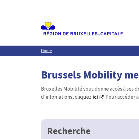
Aller
au
contenu
principal
Home
Brussels Mobility m
Bruxelles Mobilité vous donne accès à ses d
d'infomations, cliquez
ici
. Pour accéder a
Recherche