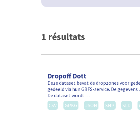
1 résultats
Dropoff Dott
Deze dataset bevat de dropzones voor gede
gedeeld via hun GBFS-service. De gegevens 
De dataset wordt …
CSV
GPKG
JSON
SHP
SLD