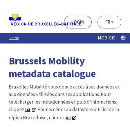
Aller
au
contenu
principal
LOGIN
FR
MOBIGIS
Home
Brussels Mobility
metadata catalogue
Bruxelles Mobilité vous donne accès à ses données et
aux données utilisées dans ses applications. Pour
télécharger les métadonnées et plus d'infomations,
cliquez
ici
. Pour accéder au datastore officiel de la
région Bruxelloise, cliquez
ici
.