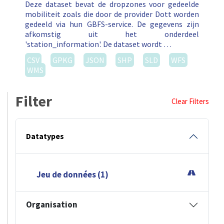
Deze dataset bevat de dropzones voor gedeelde
mobiliteit zoals die door de provider Dott worden
gedeeld via hun GBFS-service. De gegevens zijn
afkomstig uit het onderdeel
'station_information'. De dataset wordt …
CSV
GPKG
JSON
SHP
SLD
WFS
WMS
Filter
Clear Filters
Datatypes
Jeu de données (1)
Organisation