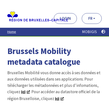
Aller
au
contenu
principal
LOGIN
FR
MOBIGIS
Home
Brussels Mobility
metadata catalogue
Bruxelles Mobilité vous donne accès à ses données et
aux données utilisées dans ses applications. Pour
télécharger les métadonnées et plus d'infomations,
cliquez
ici
. Pour accéder au datastore officiel de la
région Bruxelloise, cliquez
ici
.