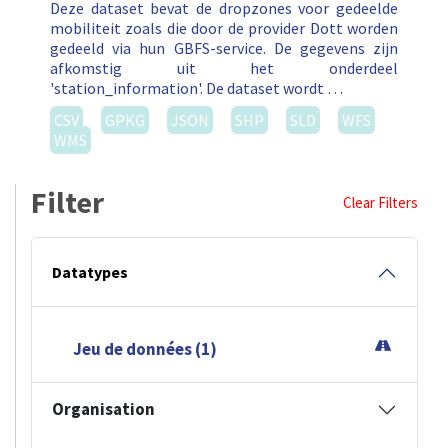
Deze dataset bevat de dropzones voor gedeelde
mobiliteit zoals die door de provider Dott worden
gedeeld via hun GBFS-service. De gegevens zijn
afkomstig uit het onderdeel
'station_information'. De dataset wordt …
CSV
GPKG
JSON
SHP
SLD
WFS
WMS
Filter
Clear Filters
Datatypes
Jeu de données (1)
Organisation