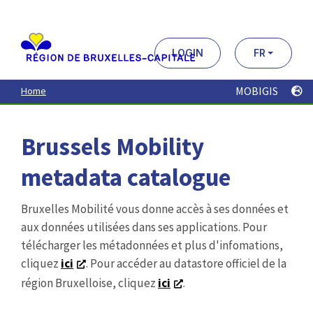
Aller
au
contenu
principal
LOGIN
FR
MOBIGIS
Home
Brussels Mobility
metadata catalogue
Bruxelles Mobilité vous donne accès à ses données et
aux données utilisées dans ses applications. Pour
télécharger les métadonnées et plus d'infomations,
cliquez
ici
. Pour accéder au datastore officiel de la
région Bruxelloise, cliquez
ici
.