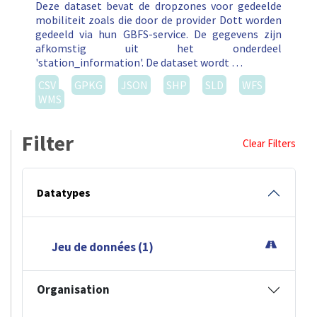
Deze dataset bevat de dropzones voor gedeelde
mobiliteit zoals die door de provider Dott worden
gedeeld via hun GBFS-service. De gegevens zijn
afkomstig uit het onderdeel
'station_information'. De dataset wordt …
CSV
GPKG
JSON
SHP
SLD
WFS
WMS
Filter
Clear Filters
Datatypes
Jeu de données (1)
Organisation