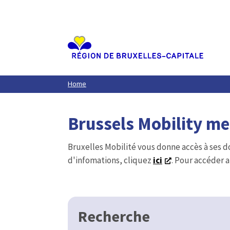
Aller
au
contenu
principal
Home
Brussels Mobility m
Bruxelles Mobilité vous donne accès à ses d
d'infomations, cliquez
ici
. Pour accéder a
Recherche