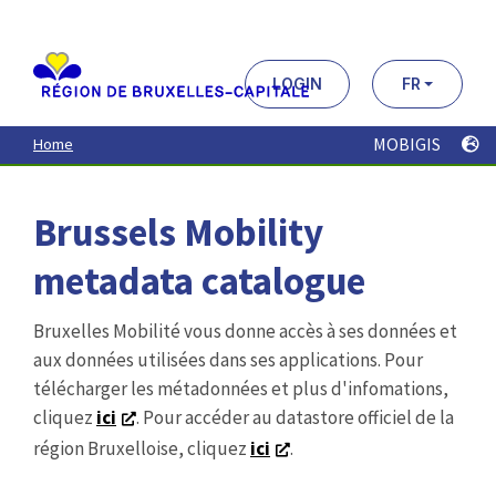
Aller
au
contenu
principal
LOGIN
FR
MOBIGIS
Home
Brussels Mobility
metadata catalogue
Bruxelles Mobilité vous donne accès à ses données et
aux données utilisées dans ses applications. Pour
télécharger les métadonnées et plus d'infomations,
cliquez
ici
. Pour accéder au datastore officiel de la
région Bruxelloise, cliquez
ici
.