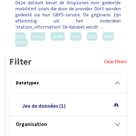
Deze dataset bevat de dropzones voor gedeelde
mobiliteit zoals die door de provider Dott worden
gedeeld via hun GBFS-service. De gegevens zijn
afkomstig uit het onderdeel
'station_information'. De dataset wordt …
CSV
GPKG
JSON
SHP
SLD
WFS
WMS
Filter
Clear Filters
Datatypes
Jeu de données (1)
Organisation