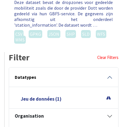
Deze dataset bevat de dropzones voor gedeelde
mobiliteit zoals die door de provider Dott worden
gedeeld via hun GBFS-service. De gegevens zijn
afkomstig uit het onderdeel
'station_information'. De dataset wordt …
CSV
GPKG
JSON
SHP
SLD
WFS
WMS
Filter
Clear Filters
Datatypes
Jeu de données (1)
Organisation