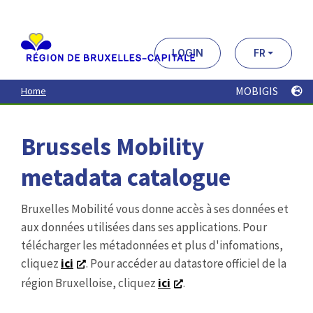
Aller
au
contenu
principal
LOGIN
FR
MOBIGIS
Home
Brussels Mobility
metadata catalogue
Bruxelles Mobilité vous donne accès à ses données et
aux données utilisées dans ses applications. Pour
télécharger les métadonnées et plus d'infomations,
cliquez
ici
. Pour accéder au datastore officiel de la
région Bruxelloise, cliquez
ici
.