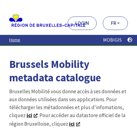
Aller
au
contenu
principal
LOGIN
FR
MOBIGIS
Home
Brussels Mobility
metadata catalogue
Bruxelles Mobilité vous donne accès à ses données et
aux données utilisées dans ses applications. Pour
télécharger les métadonnées et plus d'infomations,
cliquez
ici
. Pour accéder au datastore officiel de la
région Bruxelloise, cliquez
ici
.