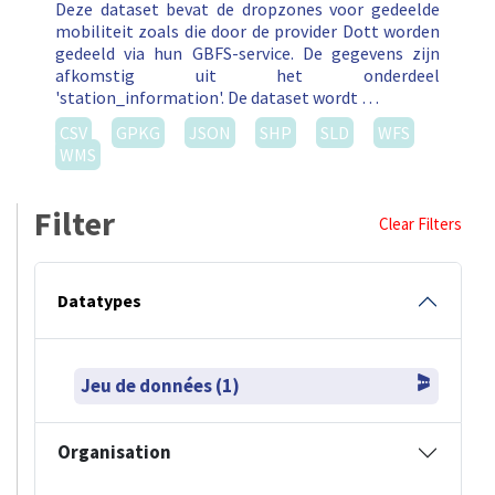
Deze dataset bevat de dropzones voor gedeelde
mobiliteit zoals die door de provider Dott worden
gedeeld via hun GBFS-service. De gegevens zijn
afkomstig uit het onderdeel
'station_information'. De dataset wordt …
CSV
GPKG
JSON
SHP
SLD
WFS
WMS
Filter
Clear Filters
Datatypes
Jeu de données (1)
Organisation