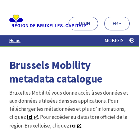
Aller
au
contenu
principal
LOGIN
FR
MOBIGIS
Home
Brussels Mobility
metadata catalogue
Bruxelles Mobilité vous donne accès à ses données et
aux données utilisées dans ses applications. Pour
télécharger les métadonnées et plus d'infomations,
cliquez
ici
. Pour accéder au datastore officiel de la
région Bruxelloise, cliquez
ici
.