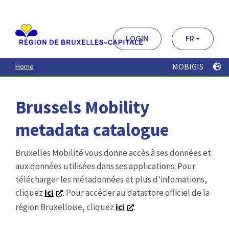
Aller
au
contenu
principal
LOGIN
FR
MOBIGIS
Home
Brussels Mobility
metadata catalogue
Bruxelles Mobilité vous donne accès à ses données et
aux données utilisées dans ses applications. Pour
télécharger les métadonnées et plus d'infomations,
cliquez
ici
. Pour accéder au datastore officiel de la
région Bruxelloise, cliquez
ici
.