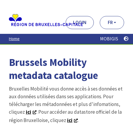
Aller
au
contenu
principal
LOGIN
FR
MOBIGIS
Home
Brussels Mobility
metadata catalogue
Bruxelles Mobilité vous donne accès à ses données et
aux données utilisées dans ses applications. Pour
télécharger les métadonnées et plus d'infomations,
cliquez
ici
. Pour accéder au datastore officiel de la
région Bruxelloise, cliquez
ici
.