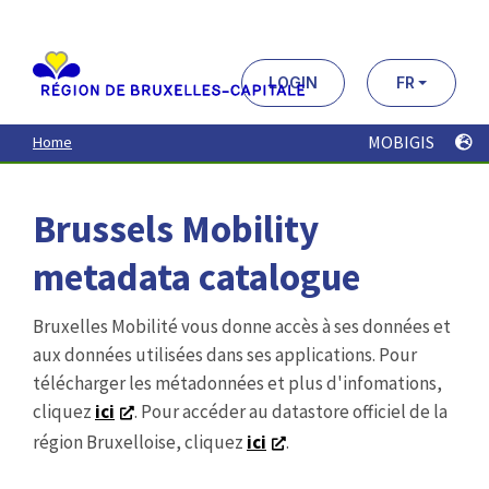
Aller
au
contenu
principal
LOGIN
FR
MOBIGIS
Home
Brussels Mobility
metadata catalogue
Bruxelles Mobilité vous donne accès à ses données et
aux données utilisées dans ses applications. Pour
télécharger les métadonnées et plus d'infomations,
cliquez
ici
. Pour accéder au datastore officiel de la
région Bruxelloise, cliquez
ici
.