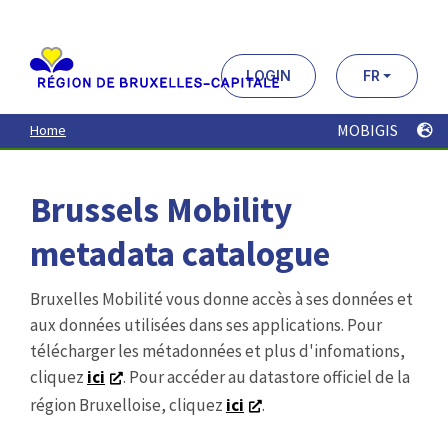
Aller
au
contenu
principal
LOGIN
FR
MOBIGIS
Home
Brussels Mobility
metadata catalogue
Bruxelles Mobilité vous donne accès à ses données et
aux données utilisées dans ses applications. Pour
télécharger les métadonnées et plus d'infomations,
cliquez
ici
. Pour accéder au datastore officiel de la
région Bruxelloise, cliquez
ici
.