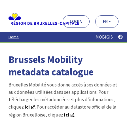
Aller
au
contenu
principal
LOGIN
FR
MOBIGIS
Home
Brussels Mobility
metadata catalogue
Bruxelles Mobilité vous donne accès à ses données et
aux données utilisées dans ses applications. Pour
télécharger les métadonnées et plus d'infomations,
cliquez
ici
. Pour accéder au datastore officiel de la
région Bruxelloise, cliquez
ici
.