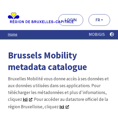
Aller
au
contenu
principal
LOGIN
FR
MOBIGIS
Home
Brussels Mobility
metadata catalogue
Bruxelles Mobilité vous donne accès à ses données et
aux données utilisées dans ses applications. Pour
télécharger les métadonnées et plus d'infomations,
cliquez
ici
. Pour accéder au datastore officiel de la
région Bruxelloise, cliquez
ici
.