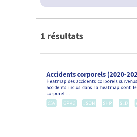
1 résultats
Accidents corporels (2020-20
Heatmap des accidents corporels survenus 
accidents inclus dans la heatmap sont les
corporel …
CSV
GPKG
JSON
SHP
SLD