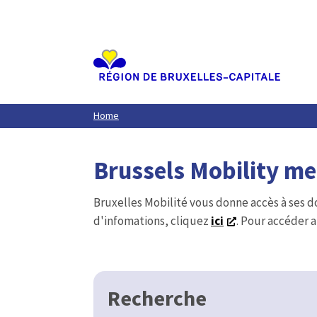
Aller
au
contenu
principal
Home
Brussels Mobility m
Bruxelles Mobilité vous donne accès à ses d
d'infomations, cliquez
ici
. Pour accéder a
Recherche