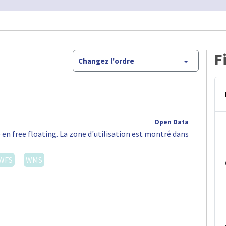
F
Changez l'ordre
Open Data
 en free floating. La zone d'utilisation est montré dans
WFS
WMS