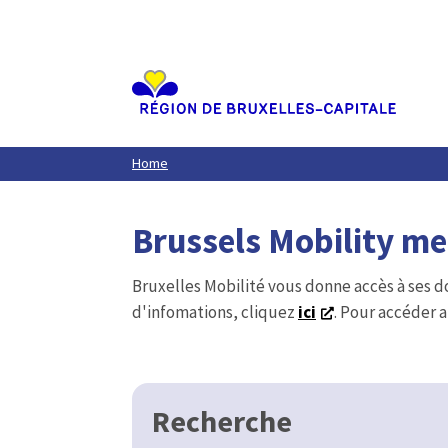
Aller
au
contenu
principal
Home
Brussels Mobility m
Bruxelles Mobilité vous donne accès à ses d
d'infomations, cliquez
ici
. Pour accéder a
Recherche