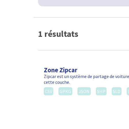
1 résultats
Zone Zipcar
Zipcar est un système de partage de voiture
cette couche.
CSV
GPKG
JSON
SHP
SLD