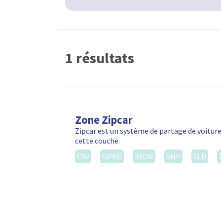
1 résultats
Zone Zipcar
Zipcar est un système de partage de voiture
cette couche.
CSV
GPKG
JSON
SHP
SLD