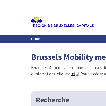
Aller
au
contenu
principal
Home
Brussels Mobility m
Bruxelles Mobilité vous donne accès à ses d
d'infomations, cliquez
ici
. Pour accéder a
Recherche