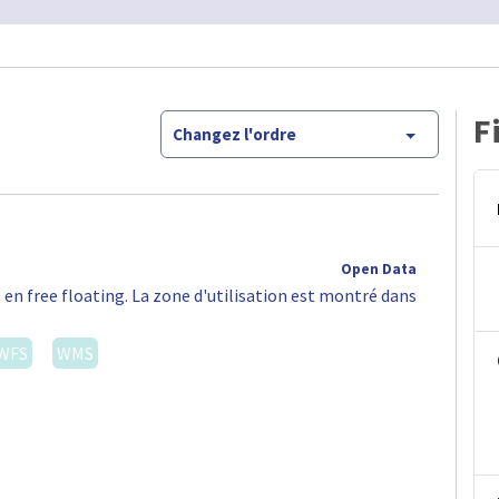
F
Changez l'ordre
Open Data
 en free floating. La zone d'utilisation est montré dans
WFS
WMS