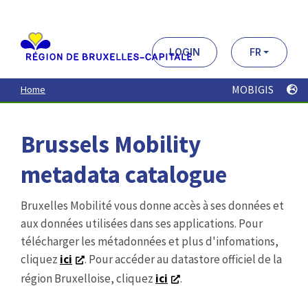
Aller
au
contenu
principal
LOGIN
FR
MOBIGIS
Home
Brussels Mobility
metadata catalogue
Bruxelles Mobilité vous donne accès à ses données et
aux données utilisées dans ses applications. Pour
télécharger les métadonnées et plus d'infomations,
cliquez
ici
. Pour accéder au datastore officiel de la
région Bruxelloise, cliquez
ici
.