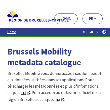
Aller
au
contenu
principal
LOGIN
FR
MOBIGIS
Home
Brussels Mobility
metadata catalogue
Bruxelles Mobilité vous donne accès à ses données et
aux données utilisées dans ses applications. Pour
télécharger les métadonnées et plus d'infomations,
cliquez
ici
. Pour accéder au datastore officiel de la
région Bruxelloise, cliquez
ici
.