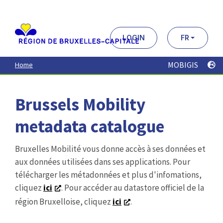
Aller
au
contenu
principal
LOGIN
FR
MOBIGIS
Home
Brussels Mobility
metadata catalogue
Bruxelles Mobilité vous donne accès à ses données et
aux données utilisées dans ses applications. Pour
télécharger les métadonnées et plus d'infomations,
cliquez
ici
. Pour accéder au datastore officiel de la
région Bruxelloise, cliquez
ici
.