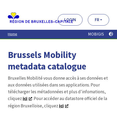
Aller
au
contenu
principal
LOGIN
FR
MOBIGIS
Home
Brussels Mobility
metadata catalogue
Bruxelles Mobilité vous donne accès à ses données et
aux données utilisées dans ses applications. Pour
télécharger les métadonnées et plus d'infomations,
cliquez
ici
. Pour accéder au datastore officiel de la
région Bruxelloise, cliquez
ici
.